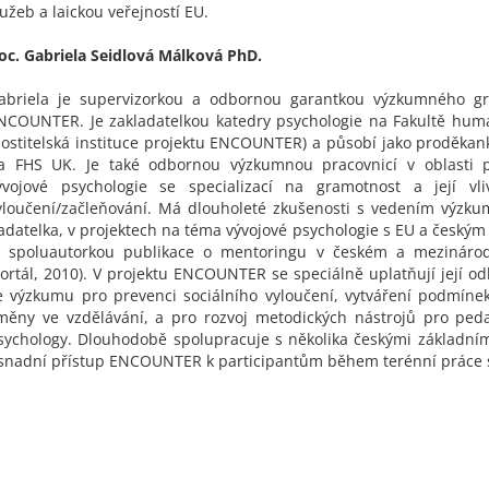
lužeb a laickou veřejností EU.
oc. Gabriela Seidlová Málková PhD.
abriela je supervizorkou a odbornou garantkou výzkumného gr
NCOUNTER. Je zakladatelkou katedry psychologie na Fakultě huma
hostitelská instituce projektu ENCOUNTER) a působí jako proděka
a FHS UK. Je také odbornou výzkumnou pracovnicí v oblasti 
ývojové psychologie se specializací na gramotnost a její vli
yloučení/začleňování. Má dlouholeté zkušenosti s vedením výzku
adatelka, v projektech na téma vývojové psychologie s EU a českým
e spoluautorkou publikace o mentoringu v českém a mezináro
Portál, 2010). V projektu ENCOUNTER se speciálně uplatňují její od
e výzkumu pro prevenci sociálního vyloučení, vytváření podmínek
měny ve vzdělávání, a pro rozvoj metodických nástrojů pro ped
sychology. Dlouhodobě spolupracuje s několika českými základním
snadní přístup ENCOUNTER k participantům během terénní práce 