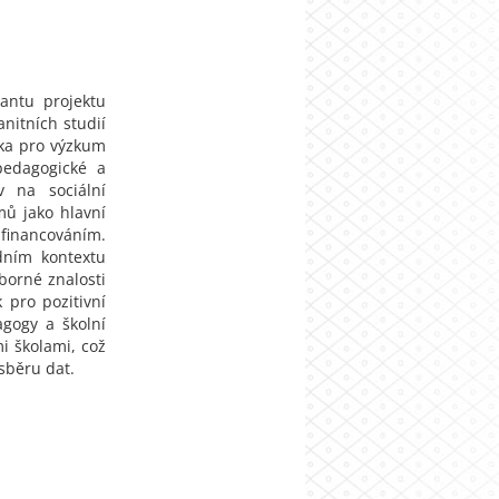
antu projektu
nitních studií
nka pro výzkum
pedagogické a
v na sociální
mů jako hlavní
 financováním.
dním kontextu
borné znalosti
 pro pozitivní
agogy a školní
i školami, což
sběru dat.