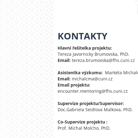
KONTAKTY
Hlavní řešitelka projektu:
Tereza Javornicky Brumovska, PhD.
Email:
tereza.brumovska@fhs.cuni.cz
Asistentka výzkumu:
Markéta Michal
Email:
michalcma@cuni.cz
Email projektu:
encounter.mentoring@fhs.cuni.cz
Supervize projektu/Supervisor:
Doc.Gabriela Seidlova Malkova, PhD.
Co-Supervize projektu :
Prof. Michal Molcho, PhD.