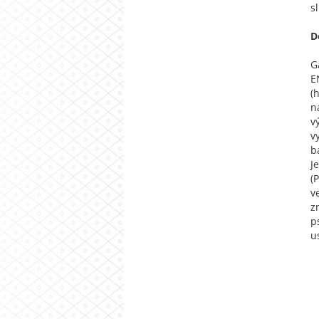
s
D
G
E
(
n
v
v
b
J
(
v
z
p
u