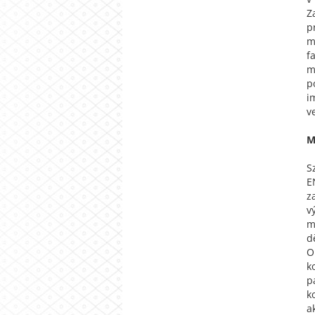
Z
p
m
f
m
p
i
v
M
S
E
z
v
m
d
O
k
p
k
a