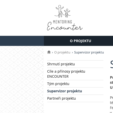
O PROJEKTU
O projektu
Supervizor projektu
Shrnutí projektu
Cíle a přínosy projektu
ENCOUNTER
P
s
Tým projektu
U
Supervizor projektu
P
Partneři projektu
t
ř
v