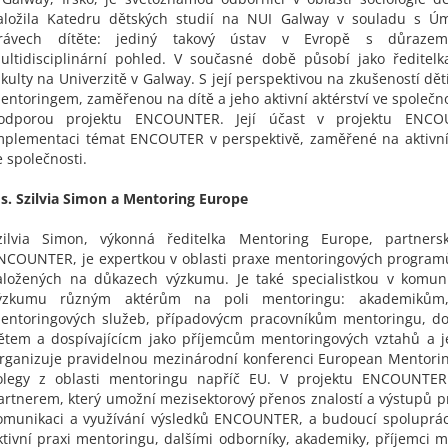
aložila Katedru dětských studií na NUI Galway v souladu s 
rávech dítěte: jediný takový ústav v Evropě s důraze
ultidisciplinární pohled. V současné době působí jako ředitel
akulty na Univerzitě v Galway. S její perspektivou na zkušeností dě
entoringem, zaměřenou na dítě a jeho aktivní aktérství ve společno
odporou projektu ENCOUNTER. Její účast v projektu ENCO
mplementaci témat ENCOUTER v perspektivě, zaměřené na aktivní 
e společnosti.
s. Szilvia Simon a Mentoring Europe
zilvia Simon, výkonná ředitelka Mentoring Europe, partners
NCOUNTER, je expertkou v oblasti praxe mentoringových programů
aložených na důkazech výzkumu. Je také specialistkou v komuni
ýzkumu různým aktérům na poli mentoringu: akademikům
entoringových služeb, případovýcm pracovníkům mentoringu, do
ětem a dospívajícícm jako příjemcům mentoringových vztahů a je
rganizuje pravidelnou mezinárodní konferenci European Mentori
olegy z oblasti mentoringu napříč EU. V projektu ENCOUNTER
artnerem, který umožní mezisektorový přenos znalostí a výstupů pro
omunikaci a využívání výsledků ENCOUNTER, a budoucí spoluprác
ktivní praxi mentoringu, dalšími odborníky, akademiky, příjemci 