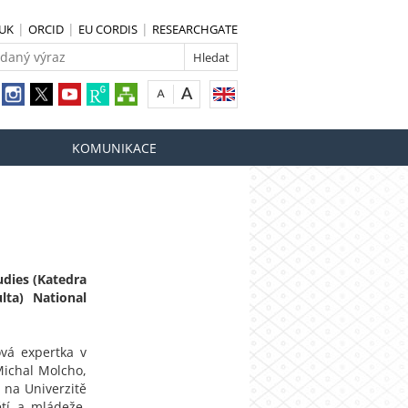
 UK
ORCID
EU CORDIS
RESEARCHGATE
KOMUNIKACE
udies (Katedra
lta) National
vá expertka v
 Michal Molcho,
í na Univerzitě
ětí a mládeže.