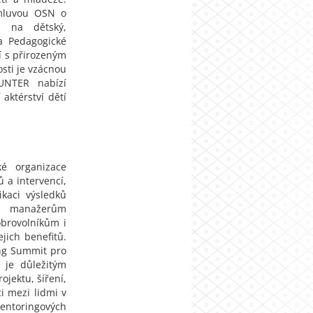
Úmluvou OSN o
m na dětský,
ka Pedagogické
tí s přirozeným
sti je vzácnou
UNTER nabízí
aktérství dětí
ké organizace
 a intervencí,
kaci výsledků
, manažerům
brovolníkům i
jich benefitů.
ng Summit pro
 je důležitým
jektu, šíření,
i mezi lidmi v
mentoringových