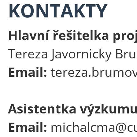
KONTAKTY
Hlavní řešitelka pro
Tereza Javornicky Br
Email:
tereza.brumov
Asistentka výzkum
Email:
michalcma@cu