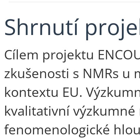
Shrnutí proje
Cílem projektu ENCO
zkušenosti s NMRs u m
kontextu EU. Výzkumn
kvalitativní výzkumn
fenomenologické hlou